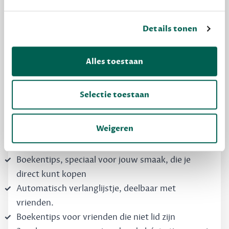
Details tonen
MAAK GRATIS KENNIS
Alles toestaan
Dewey Free
Krijg boekentips, persoonlijk voor jou en je
Selectie toestaan
vrienden. Krijg én geef betere cadeaus.
Schrijf nu gratis in
Weigeren
Boekentips, speciaal voor jouw smaak, die je
direct kunt kopen
Automatisch verlanglijstje, deelbaar met
vrienden.
Boekentips voor vrienden die niet lid zijn