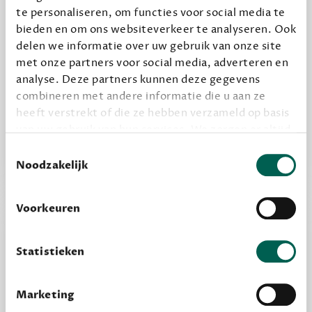
Geef cadeau
te personaliseren, om functies voor social media te
bieden en om ons websiteverkeer te analyseren. Ook
delen we informatie over uw gebruik van onze site
met onze partners voor social media, adverteren en
Alles van Dewey Free
analyse. Deze partners kunnen deze gegevens
Word een bovengemiddelde lezer met 6 boeken
combineren met andere informatie die u aan ze
per jaar
heeft verstrekt of die ze hebben verzameld op basis
Vooraf een tipje van de sluier, zodat je kunt
van uw gebruik van hun services. We zorgen er altijd
kijken of het zou bevallen (maar dit hoeft niet)
voor dat data die we delen alleen met de juiste
Toestemmingsselectie
grondslag gebeurt, en er niet onnodig data van je
Noodzakelijk
wordt verwerkt. Gevoelige persoonsgegevens delen
we nooit zomaar met derden.
Voorkeuren
privacy
Lees meer over onze visie op
.
Statistieken
Marketing