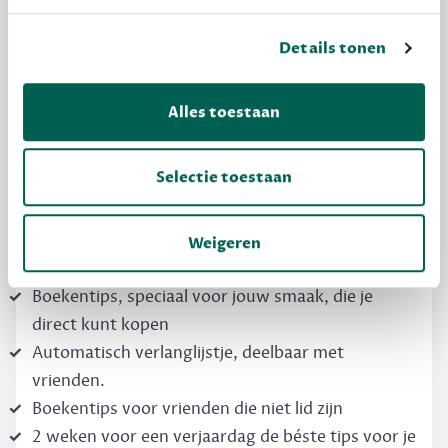
Details tonen
MAAK GRATIS KENNIS
Dewey Free
Alles toestaan
Krijg boekentips, persoonlijk voor jou en je
vrienden. Krijg én geef betere cadeaus.
Selectie toestaan
Schrijf nu gratis in
Weigeren
Boekentips, speciaal voor jouw smaak, die je
direct kunt kopen
Automatisch verlanglijstje, deelbaar met
vrienden.
Boekentips voor vrienden die niet lid zijn
2 weken voor een verjaardag de béste tips voor je