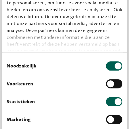
te personaliseren, om functies voor social media te
bieden en om ons websiteverkeer te analyseren. Ook
delen we informatie over uw gebruik van onze site
Alles van Dewey Free
met onze partners voor social media, adverteren en
analyse. Deze partners kunnen deze gegevens
Word een bovengemiddelde lezer met 6 boeken
combineren met andere informatie die u aan ze
per jaar
heeft verstrekt of die ze hebben verzameld op basis
Vooraf een tipje van de sluier, zodat je kunt
van uw gebruik van hun services. We zorgen er altijd
kijken of het zou bevallen (maar dit hoeft niet)
voor dat data die we delen alleen met de juiste
Toestemmingsselectie
grondslag gebeurt, en er niet onnodig data van je
Noodzakelijk
wordt verwerkt. Gevoelige persoonsgegevens delen
we nooit zomaar met derden.
Voorkeuren
privacy
Lees meer over onze visie op
.
Statistieken
Marketing