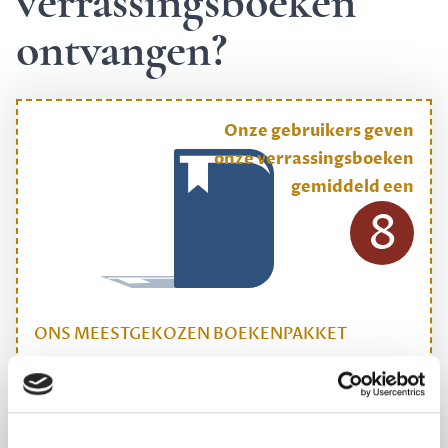
verrassingsboeken
ontvangen?
Onze gebruikers geven
onze verrassingsboeken
gemiddeld een
8
ONS MEESTGEKOZEN BOEKENPAKKET
Dewey Plus
Een originele manier om je reading challenge te
halen.