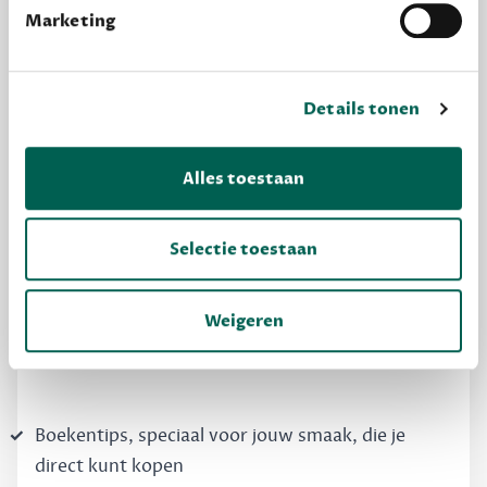
Marketing
Details tonen
Alles toestaan
MAAK GRATIS KENNIS
Dewey Free
Selectie toestaan
Krijg boekentips, persoonlijk voor jou en je
vrienden. Krijg én geef betere cadeaus.
Weigeren
Schrijf nu gratis in
Boekentips, speciaal voor jouw smaak, die je
direct kunt kopen