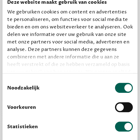
Deze website maakt gebruik van cookies
12,50 per maand, incl. verzending
We gebruiken cookies om content en advertenties
te personaliseren, om functies voor social media te
bieden en om ons websiteverkeer te analyseren. Ook
Geef cadeau
delen we informatie over uw gebruik van onze site
met onze partners voor social media, adverteren en
analyse. Deze partners kunnen deze gegevens
combineren met andere informatie die u aan ze
Alles van Dewey Free
heeft verstrekt of die ze hebben verzameld op basis
Word een bovengemiddelde lezer met 6 boeken
van uw gebruik van hun services. We zorgen er altijd
per jaar
voor dat data die we delen alleen met de juiste
Toestemmingsselectie
Vooraf een tipje van de sluier, zodat je kunt
grondslag gebeurt, en er niet onnodig data van je
Noodzakelijk
kijken of het zou bevallen (maar dit hoeft niet)
wordt verwerkt. Gevoelige persoonsgegevens delen
we nooit zomaar met derden.
Voorkeuren
privacy
Lees meer over onze visie op
.
Statistieken