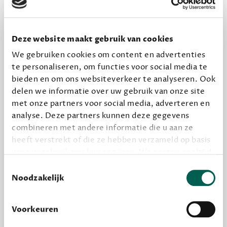
ONS MEESTGEKOZEN BOEKENPAKKET
Dewey Plus
Deze website maakt gebruik van cookies
Een originele manier om je reading challenge te
We gebruiken cookies om content en advertenties
te personaliseren, om functies voor social media te
halen.
bieden en om ons websiteverkeer te analyseren. Ook
12,50 per maand, incl. verzending
delen we informatie over uw gebruik van onze site
met onze partners voor social media, adverteren en
analyse. Deze partners kunnen deze gegevens
Geef cadeau
combineren met andere informatie die u aan ze
heeft verstrekt of die ze hebben verzameld op basis
van uw gebruik van hun services. We zorgen er altijd
voor dat data die we delen alleen met de juiste
Alles van Dewey Free
Toestemmingsselectie
grondslag gebeurt, en er niet onnodig data van je
Noodzakelijk
Word een bovengemiddelde lezer met 6 boeken
wordt verwerkt. Gevoelige persoonsgegevens delen
per jaar
we nooit zomaar met derden.
Vooraf een tipje van de sluier, zodat je kunt
Voorkeuren
kijken of het zou bevallen (maar dit hoeft niet)
privacy
Lees meer over onze visie op
.