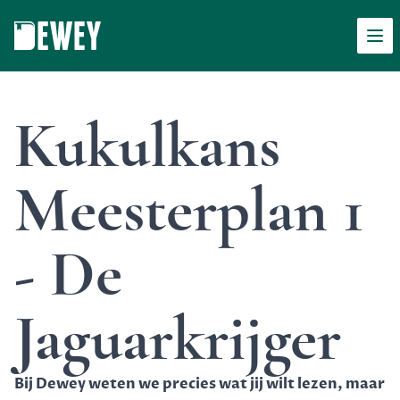
Men
Dewey
Kukulkans
Meesterplan 1
- De
Jaguarkrijger
Bij Dewey weten we precies wat jij wilt lezen, maar