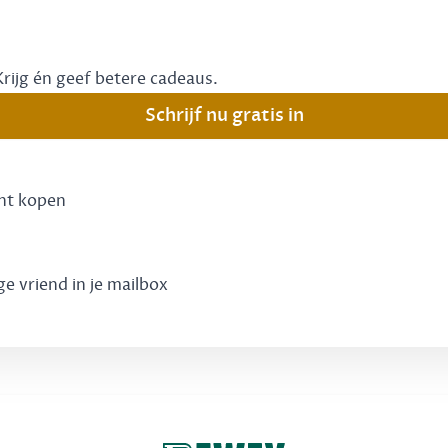
Krijg én geef betere cadeaus.
Schrijf nu gratis in
unt kopen
ge vriend in je mailbox