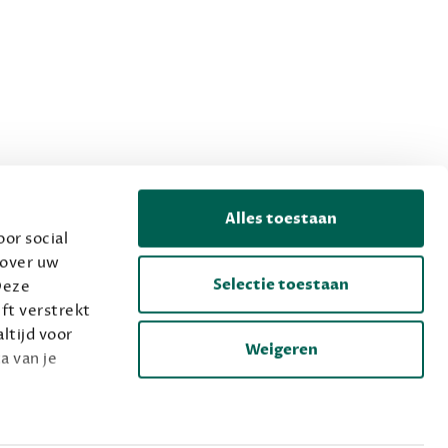
Alles toestaan
or social
 over uw
Selectie toestaan
Deze
ft verstrekt
ltijd voor
Weigeren
a van je