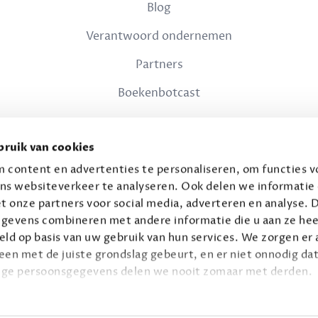
Blog
Verantwoord ondernemen
Partners
Boekenbotcast
JURIDISCH
ruik van cookies
Privacy
 content en advertenties te personaliseren, om functies vo
ns websiteverkeer te analyseren. Ook delen we informatie
Voorwaarden
t onze partners voor social media, adverteren en analyse. 
gevens combineren met andere informatie die u aan ze hee
ld op basis van uw gebruik van hun services. We zorgen er a
leen met de juiste grondslag gebeurt, en er niet onnodig dat
ige persoonsgegevens delen we nooit zomaar met derden.
© 2026 Connaisseur B.V.
Alle rechten voorbehouden.
privacy
ie op
.