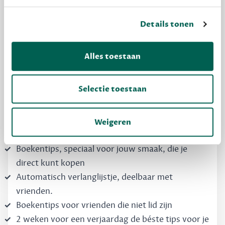
Details tonen
MAAK GRATIS KENNIS
Dewey Free
Alles toestaan
Krijg boekentips, persoonlijk voor jou en je
vrienden. Krijg én geef betere cadeaus.
Selectie toestaan
Schrijf nu gratis in
Weigeren
Boekentips, speciaal voor jouw smaak, die je
direct kunt kopen
Automatisch verlanglijstje, deelbaar met
vrienden.
Boekentips voor vrienden die niet lid zijn
2 weken voor een verjaardag de béste tips voor je