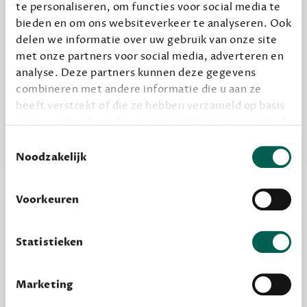
te personaliseren, om functies voor social media te
bieden en om ons websiteverkeer te analyseren. Ook
delen we informatie over uw gebruik van onze site
Alles van Dewey Free
met onze partners voor social media, adverteren en
analyse. Deze partners kunnen deze gegevens
Word een bovengemiddelde lezer met 6 boeken
combineren met andere informatie die u aan ze
per jaar
heeft verstrekt of die ze hebben verzameld op basis
Vooraf een tipje van de sluier, zodat je kunt
van uw gebruik van hun services. We zorgen er altijd
kijken of het zou bevallen (maar dit hoeft niet)
voor dat data die we delen alleen met de juiste
Toestemmingsselectie
grondslag gebeurt, en er niet onnodig data van je
Noodzakelijk
wordt verwerkt. Gevoelige persoonsgegevens delen
we nooit zomaar met derden.
Voorkeuren
privacy
Lees meer over onze visie op
.
Statistieken
Marketing