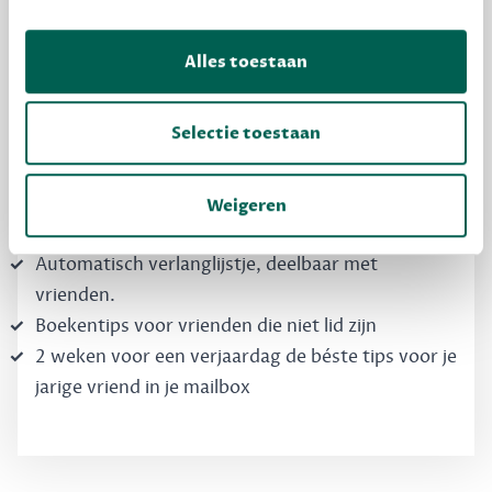
Dewey Free
Krijg boekentips, persoonlijk voor jou en je
Alles toestaan
vrienden. Krijg én geef betere cadeaus.
Schrijf nu gratis in
Selectie toestaan
Boekentips, speciaal voor jouw smaak, die je
Weigeren
direct kunt kopen
Automatisch verlanglijstje, deelbaar met
vrienden.
Boekentips voor vrienden die niet lid zijn
2 weken voor een verjaardag de béste tips voor je
jarige vriend in je mailbox