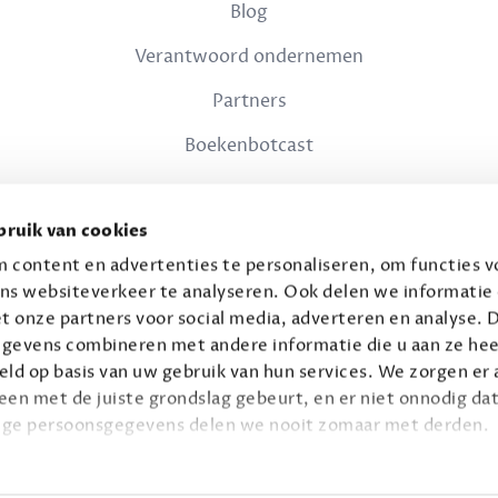
Blog
Verantwoord ondernemen
Partners
Boekenbotcast
JURIDISCH
ruik van cookies
Privacy
 content en advertenties te personaliseren, om functies vo
ns websiteverkeer te analyseren. Ook delen we informatie
Voorwaarden
t onze partners voor social media, adverteren en analyse. 
gevens combineren met andere informatie die u aan ze hee
ld op basis van uw gebruik van hun services. We zorgen er a
leen met de juiste grondslag gebeurt, en er niet onnodig dat
ige persoonsgegevens delen we nooit zomaar met derden.
© 2026 Connaisseur B.V.
Alle rechten voorbehouden.
privacy
ie op
.