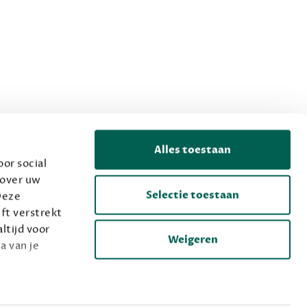
Alles toestaan
or social
 over uw
Selectie toestaan
Deze
ft verstrekt
ltijd voor
Weigeren
a van je