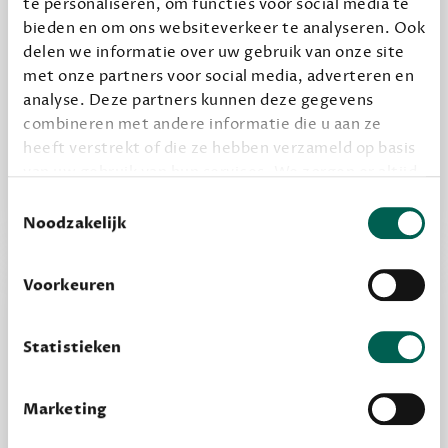
te personaliseren, om functies voor social media te
bieden en om ons websiteverkeer te analyseren. Ook
delen we informatie over uw gebruik van onze site
Alles van Dewey Free
met onze partners voor social media, adverteren en
Word een bovengemiddelde lezer met 6 boeken
analyse. Deze partners kunnen deze gegevens
combineren met andere informatie die u aan ze
per jaar
heeft verstrekt of die ze hebben verzameld op basis
Vooraf een tipje van de sluier, zodat je kunt
van uw gebruik van hun services. We zorgen er altijd
kijken of het zou bevallen (maar dit hoeft niet)
voor dat data die we delen alleen met de juiste
Toestemmingsselectie
grondslag gebeurt, en er niet onnodig data van je
Noodzakelijk
wordt verwerkt. Gevoelige persoonsgegevens delen
we nooit zomaar met derden.
Voorkeuren
privacy
Lees meer over onze visie op
.
Statistieken
Marketing