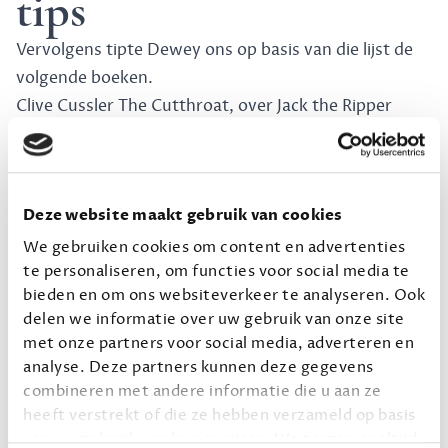
tips
Vervolgens tipte Dewey ons op basis van die lijst de
volgende boeken.
Clive Cussler
The Cutthroat
, over Jack the Ripper
Gayl Jones
Palmares
, over een tot slaaf gemaakte in
Brazilie.
Tad Williams
Otherland
, een magisch realistisch werk
Deze website maakt gebruik van cookies
J.R. Thorpe
Learwife
, een 'vervolg' op Shakespeare's
King Lear vanuit het perspectief van diens weduwe.
We gebruiken cookies om content en advertenties
Dewey Boekenclub
te personaliseren, om functies voor social media te
bieden en om ons websiteverkeer te analyseren. Ook
delen we informatie over uw gebruik van onze site
Coen en Kevin hebben hun gezamelijke boekensmaak
met onze partners voor social media, adverteren en
door Dewey gehaald om een boekentip te krijgen die
analyse. Deze partners kunnen deze gegevens
voor hen beiden past. Met deze mini-boekenclub
combineren met andere informatie die u aan ze
lazen we in vier delen Mexican Gothic.
heeft verstrekt of die ze hebben verzameld op basis
Ons eindoordeel: 3/5 sterren, zeker een leuk boek
van uw gebruik van hun services. We zorgen er altijd